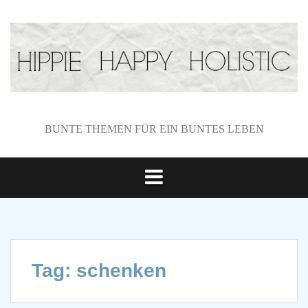
S
k
i
p
t
o
c
o
BUNTE THEMEN FÜR EIN BUNTES LEBEN
n
t
e
n
t
Tag: schenken