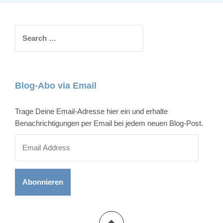
k
e
l
S
ü
e
b
a
e
r
r
c
Blog-Abo via Email
s
h
i
f
Trage Deine Email-Adresse hier ein und erhalte
c
o
Benachrichtigungen per Email bei jedem neuen Blog-Post.
h
r
t
:
E
m
a
i
l
A
d