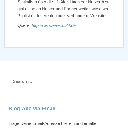
Statistiken über die +1-Aktivitäten der Nutzer bzw.
gibt diese an Nutzer und Partner weiter, wie etwa
Publisher, Inserenten oder verbundene Websites.
Quelle:
http://www.e-recht24.de
S
e
a
r
c
Blog-Abo via Email
h
f
Trage Deine Email-Adresse hier ein und erhalte
o