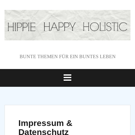
S
k
i
p
t
o
c
o
BUNTE THEMEN FÜR EIN BUNTES LEBEN
n
t
e
n
t
Impressum &
Datenschutz