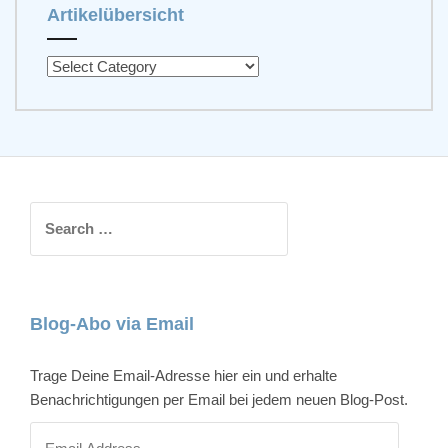
Artikelübersicht
A
r
t
i
k
e
l
S
ü
e
b
a
e
r
r
c
Blog-Abo via Email
s
h
i
f
Trage Deine Email-Adresse hier ein und erhalte
c
o
Benachrichtigungen per Email bei jedem neuen Blog-Post.
h
r
t
:
E