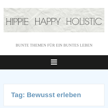
S
k
i
p
t
o
c
o
BUNTE THEMEN FÜR EIN BUNTES LEBEN
n
t
e
n
t
Tag: Bewusst erleben